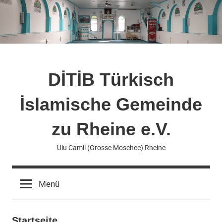
Zum
Inhalt
springen
DİTİB Türkisch
İslamische Gemeinde
zu Rheine e.V.
Ulu Camii (Grosse Moschee) Rheine
Menü
Startseite